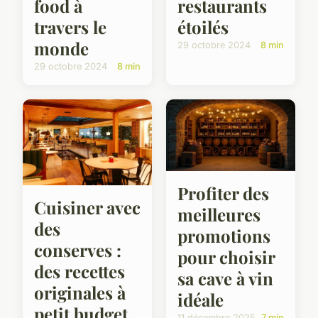
food à
restaurants
travers le
étoilés
monde
29 octobre 2024
8 min
29 octobre 2024
8 min
Profiter des
Cuisiner avec
meilleures
des
promotions
conserves :
pour choisir
des recettes
sa cave à vin
originales à
idéale
petit budget
11 décembre 2025
7 min